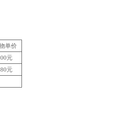
物单价
200元
480元
。