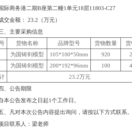
国际商务港二期
B座第二幢1单元18层11803-C27
成交金额：
23.2
（万元）
三、主要采购信息
号
货物名称
品牌型号
货物数量
货
1
为国铸剑模型
105*100*50mm
920
2
为国铸剑模型
200*192*96mm
100
计
23.2万元
四、公告期限
自本公告发布之日起
1个工作日。
五、凡对本次公告内容提出询问，请按以下方式联系
项目联系人：
梁老师